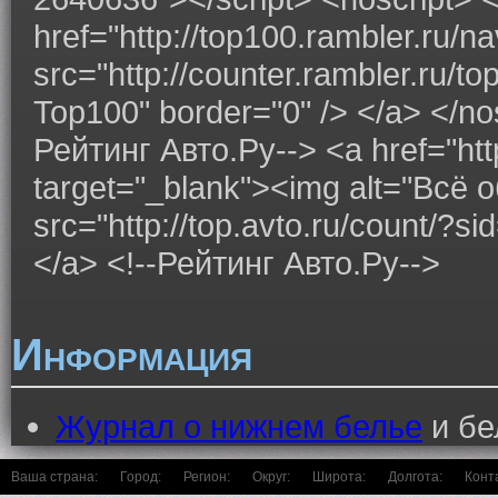
href="http://top100.rambler.ru/n
src="http://counter.rambler.ru/t
Top100" border="0" /> </a> </nos
Рейтинг Авто.Ру--> <a href="http
target="_blank"><img alt="Всё
src="http://top.avto.ru/count/?
</a> <!--Рейтинг Авто.Ру-->
Информация
Журнал о нижнем белье
и бе
Ваша страна:
Город:
Регион:
Округ:
Широта:
Долгота:
Конт