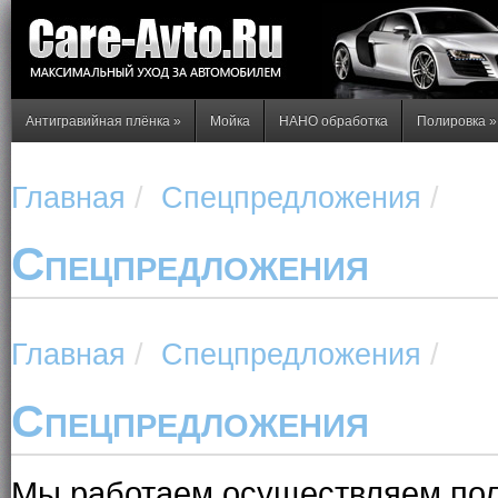
Антигравийная плёнка
»
Мойка
НАНО обработка
Полировка
»
Главная
/
Спецпредложения
/
Спецпредложения
Главная
/
Спецпредложения
/
Спецпредложения
Мы работаем осуществляем полн