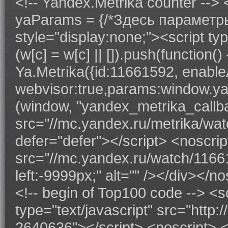
<!-- Yandex.Metrika counter --> <
yaParams = {/*Здесь параметры 
style="display:none;"><script typ
(w[c] = w[c] || []).push(function
Ya.Metrika({id:11661592, enableAl
webvisor:true,params:window.yaPar
(window, "yandex_metrika_callbac
src="//mc.yandex.ru/metrika/watc
defer="defer"></script> <noscri
src="//mc.yandex.ru/watch/11661
left:-9999px;" alt="" /></div></n
<!-- begin of Top100 code --> <s
type="text/javascript" src="http:
2640636"></script> <noscript> 