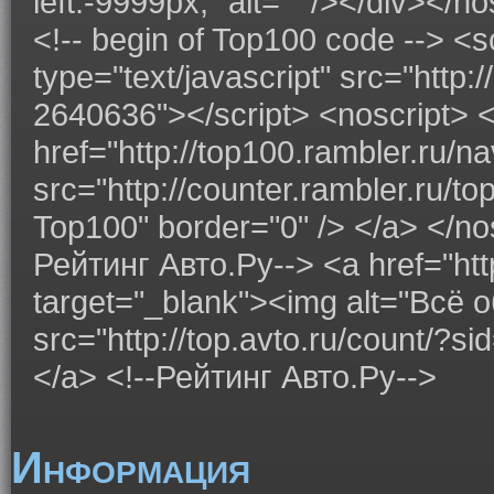
left:-9999px;" alt="" /></div></n
<!-- begin of Top100 code --> <s
type="text/javascript" src="http:
2640636"></script> <noscript> 
href="http://top100.rambler.ru/n
src="http://counter.rambler.ru/t
Top100" border="0" /> </a> </nos
Рейтинг Авто.Ру--> <a href="http
target="_blank"><img alt="Всё
src="http://top.avto.ru/count/?
</a> <!--Рейтинг Авто.Ру-->
Информация