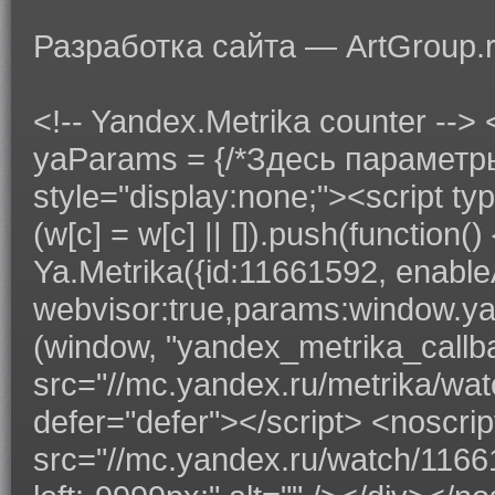
Разработка сайта — ArtGroup.
<!-- Yandex.Metrika counter --> <
yaParams = {/*Здесь параметры 
style="display:none;"><script typ
(w[c] = w[c] || []).push(function
Ya.Metrika({id:11661592, enableAl
webvisor:true,params:window.yaPar
(window, "yandex_metrika_callbac
src="//mc.yandex.ru/metrika/watc
defer="defer"></script> <noscri
src="//mc.yandex.ru/watch/11661