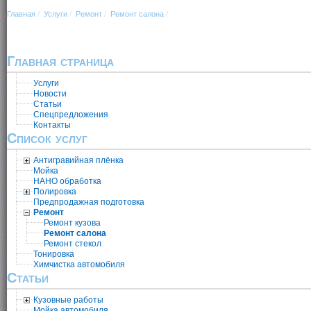
Главная
/
Услуги
/
Ремонт
/
Ремонт салона
/
Главная страница
Услуги
Новости
Статьи
Спецпредложения
Контакты
Список услуг
Антигравийная плёнка
Мойка
НАНО обработка
Полировка
Предпродажная подготовка
Ремонт
Ремонт кузова
Ремонт салона
Ремонт стекол
Тонировка
Химчистка автомобиля
Статьи
Кузовные работы
Мойка автомобиля