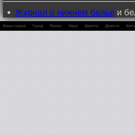
Журнал о нижнем белье
и бе
Ваша страна:
Город:
Регион:
Округ:
Широта:
Долгота:
Конт